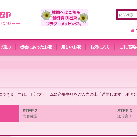
で選ぶ
機会にあったお花
癒しのお花
お気に入り
ご利用案
につきましては、下記フォームに必要事項をご入力の上「送信します」ボタ
STEP 2
STEP 3
内容確認
送信完了