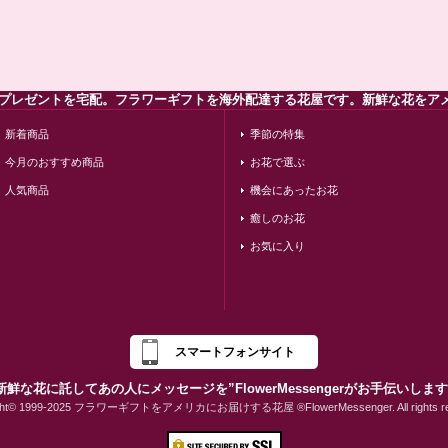
のプレゼントを宅配。フラワーギフトを海外配達する花屋です。新鮮な花をア
新着商品
季節の特集
今月のおすすめ商品
お花で選ぶ
人気商品
機会にあったお花
癒しのお花
お気に入り
スマートフォンサイト
新鮮な花に託してあの人にメッセージを”FlowerMessengerがお手伝いしま
ight© 1999-2025 フラワーギフトをアメリカにお届けする花屋 ®FlowerMessenger. All rights res