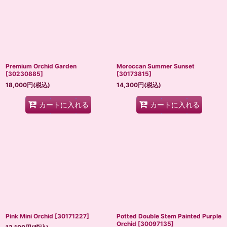
Premium Orchid Garden
Moroccan Summer Sunset
[
30230885
]
[
30173815
]
18,000
円
(税込)
14,300
円
(税込)
カートに入れる
カートに入れる
Pink Mini Orchid
[
30171227
]
Potted Double Stem Painted Purple
Orchid
[
30097135
]