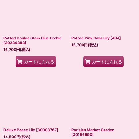
Potted Double Stem Blue Orchid
Potted Pink Calla Lily
[
494
]
[
30236383
]
16,700
円
(税込)
16,700
円
(税込)
カートに入れる
カートに入れる
Deluxe Peace Lily
[
30003767
]
Parisian Market Garden
[
30156990
]
14,500
円
(税込)