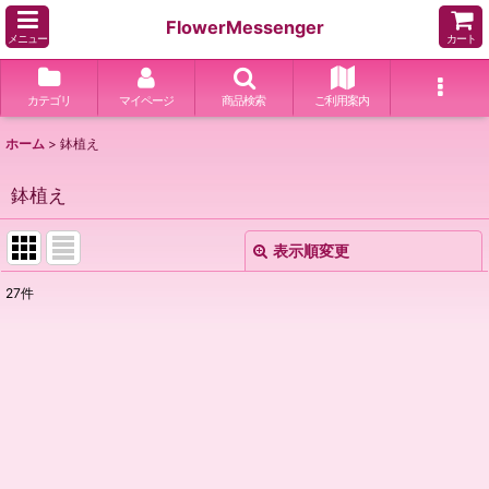
FlowerMessenger
メニュー
カート
カテゴリ
マイページ
商品検索
ご利用案内
ホーム
>
鉢植え
鉢植え
表示順変更
閉じる
27
件
表示数
:
並び順
:
絞り込む