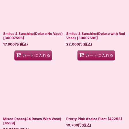
Smiles & Sunshine(Deluxe No Vase)
Smiles & Sunshine(Deluxe with Red
[
30007596
]
Vase)
[
30007596
]
17,900
円
(税込)
22,000
円
(税込)
カートに入れる
カートに入れる
Mixed Roses(24 Roses With Vase)
Pretty Pink Azalea Plant
[
42258
]
[
4539
]
19,700
円
(税込)