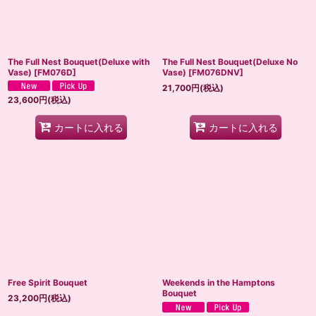
The Full Nest Bouquet(Deluxe with
The Full Nest Bouquet(Deluxe No
Vase)
[
FM076D
]
Vase)
[
FM076DNV
]
21,700
円
(税込)
23,600
円
(税込)
カートに入れる
カートに入れる
Free Spirit Bouquet
Weekends in the Hamptons
Bouquet
23,200
円
(税込)