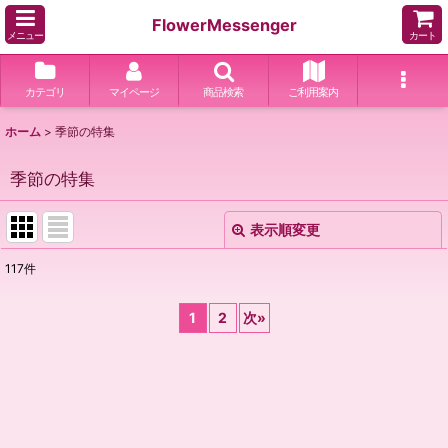
FlowerMessenger
メニュー
カート
カテゴリ
マイページ
商品検索
ご利用案内
ホーム
>
季節の特集
季節の特集
表示順変更
閉じる
117
件
表示数
:
1
2
次
»
並び順
:
絞り込む