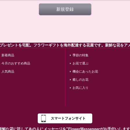
新規登録
のプレゼントを宅配。フラワーギフトを海外配達する花屋です。新鮮な花をア
新着商品
季節の特集
今月のおすすめ商品
お花で選ぶ
人気商品
機会にあったお花
癒しのお花
お気に入り
スマートフォンサイト
新鮮な花に託してあの人にメッセージを”FlowerMessengerがお手伝いしま