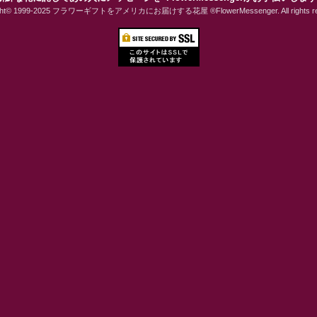
ight© 1999-2025 フラワーギフトをアメリカにお届けする花屋 ®FlowerMessenger. All rights res