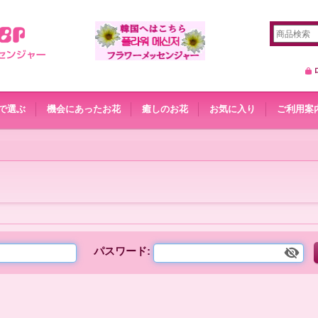
で選ぶ
機会にあったお花
癒しのお花
お気に入り
ご利用案
パスワード
: