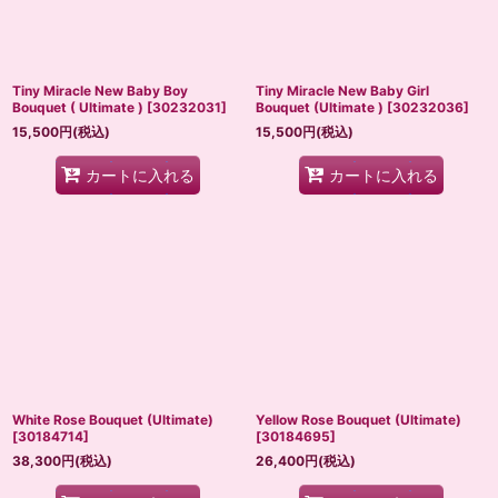
Tiny Miracle New Baby Boy
Tiny Miracle New Baby Girl
Bouquet ( Ultimate )
[
30232031
]
Bouquet (Ultimate )
[
30232036
]
15,500
円
(税込)
15,500
円
(税込)
カートに入れる
カートに入れる
White Rose Bouquet (Ultimate)
Yellow Rose Bouquet (Ultimate)
[
30184714
]
[
30184695
]
38,300
円
(税込)
26,400
円
(税込)