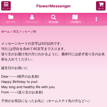
FlowerMessenger
メニュー
カート
カテゴリ
マイページ
商品検索
ご利用案内
ホーム
>
英文メッセージ例
メッセージカードの文字は5行以内です。
1行には空白を含めて40文字まで入ります。
送り主がお届け先の方にわかるように、
最終行には必ず送り主のお名
前を入れてください
。
誕生日のお祝いに
Dear -----(相手のお名前)
Happy Birthday to you!
May long and healthy life with you.
From -----(送り主のお名前)
子供がお世話になったお礼に（ホームステイ先の方などへ）