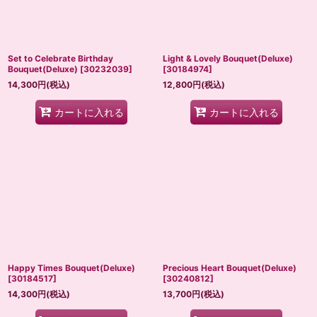
Set to Celebrate Birthday
Light & Lovely Bouquet(Deluxe)
Bouquet(Deluxe)
[
30232039
]
[
30184974
]
14,300
円
(税込)
12,800
円
(税込)
カートに入れる
カートに入れる
Happy Times Bouquet(Deluxe)
Precious Heart Bouquet(Deluxe)
[
30184517
]
[
30240812
]
14,300
円
(税込)
13,700
円
(税込)