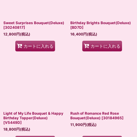
Sweet Surprises Bouquet(Deluxe)
Birthday Brights Bouquet(Deluxe)
[
30240817
]
[
BD7D
]
12,800
円
(税込)
16,400
円
(税込)
カートに入れる
カートに入れる
Light of My Life Bouquet & Happy
Rush of Romance Red Rose
Birthday Topper(Deluxe)
Bouquet(Deluxe)
[
30184965
]
[
V5449D
]
11,900
円
(税込)
18,800
円
(税込)