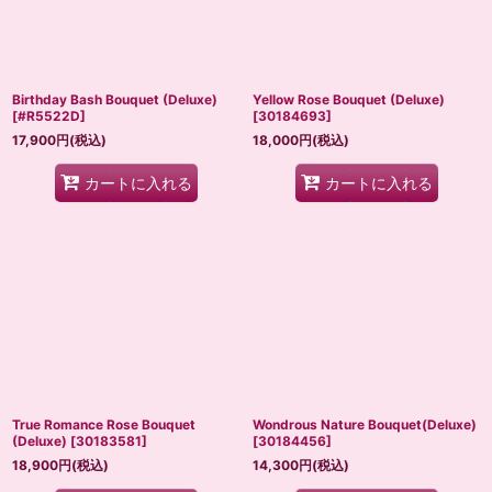
Birthday Bash Bouquet (Deluxe)
Yellow Rose Bouquet (Deluxe)
[
#R5522D
]
[
30184693
]
17,900
円
(税込)
18,000
円
(税込)
カートに入れる
カートに入れる
True Romance Rose Bouquet
Wondrous Nature Bouquet(Deluxe)
(Deluxe)
[
30183581
]
[
30184456
]
18,900
円
(税込)
14,300
円
(税込)