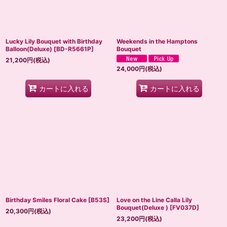
Lucky Lily Bouquet with Birthday
Weekends in the Hamptons
Balloon(Deluxe)
[
BD-R5661P
]
Bouquet
21,200
円
(税込)
24,000
円
(税込)
カートに入れる
カートに入れる
Birthday Smiles Floral Cake
[
B53S
]
Love on the Line Calla Lily
Bouquet(Deluxe )
[
FV037D
]
20,300
円
(税込)
23,200
円
(税込)