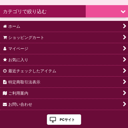
表示数
:
カテゴリで絞り込む
並び順
:
ホーム
ギフトボックス (全商品)
ショッピングカート
Best Selling Gourmet Gifts
絞り込む
マイページ
Birthday Gift Baskets
お気に入り
Fruit Baskets & Snack Baskets
最近チェックしたアイテム
特定商取引法表示
ご利用案内
お問い合わせ
PCサイト