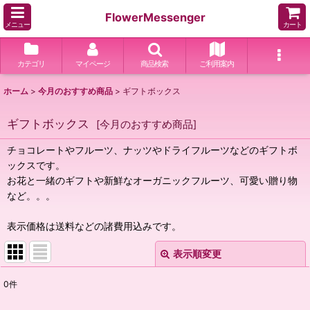
FlowerMessenger
メニュー
カート
カテゴリ
マイページ
商品検索
ご利用案内
ホーム
>
今月のおすすめ商品
>
ギフトボックス
ギフトボックス
[
今月のおすすめ商品
]
チョコレートやフルーツ、ナッツやドライフルーツなどのギフトボ
ックスです。
お花と一緒のギフトや新鮮なオーガニックフルーツ、可愛い贈り物
など。。。
表示価格は送料などの諸費用込みです。
表示順変更
閉じる
0
件
サブカテゴリ
: